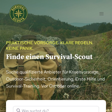
Zum
Inhalt
springen
PRAKTISCHE VORSORGE. KLARE REGELN.
KEINE PANIK.
Finde einen Survival-Scout
Suche qualifizierte Anbieter für Krisenvorsorge,
Outdoor-Sicherheit, Orientierung, Erste Hilfe und
Survival-Training. Vor Ort oder online.
Was suchst du?