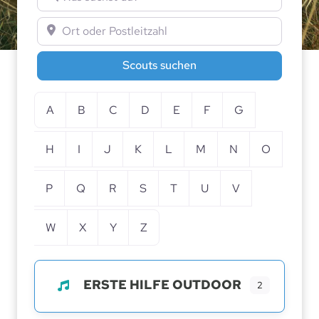
Ort oder Postleitzahl
Scouts suchen
Scouts suchen
A
B
C
D
E
F
G
H
I
J
K
L
M
N
O
P
Q
R
S
T
U
V
W
X
Y
Z
ERSTE HILFE OUTDOOR
2