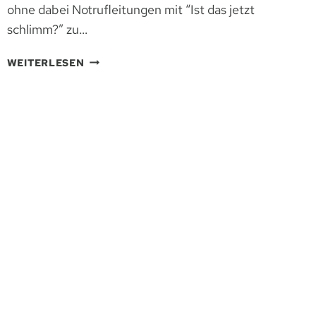
ohne dabei Notrufleitungen mit “Ist das jetzt
schlimm?” zu…
KRISENVORSORGE
WEITERLESEN
ZUHAUSE:
KOMMUNIKATION,
WENN
HANDY
UND
INTERNET
PLÖTZLICH
“NÖ”
SAGEN