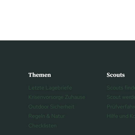
Themen
Scouts
Letzte Lagebriefe
Scouts find
Krisenvorsorge Zuhause
Scout werd
Outdoor Sicherheit
Prüfverfah
Regeln & Natur
Hilfe und K
Checklisten