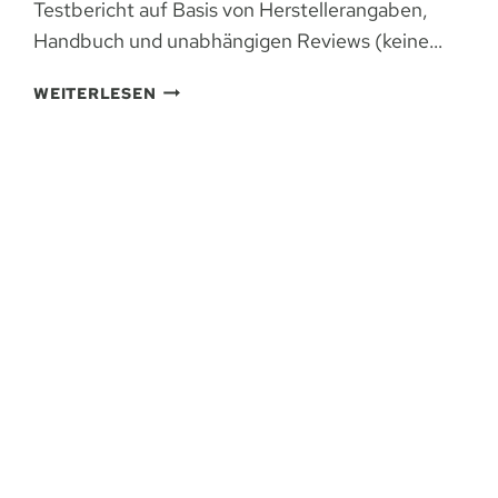
Testbericht auf Basis von Herstellerangaben,
Handbuch und unabhängigen Reviews (keine…
ECOFLOW
WEITERLESEN
DELTA
2
MAX
(2048
WH)
–
KURZTEST
&
EINORDNUNG
FÜR
VORSORGE/OUTDOOR