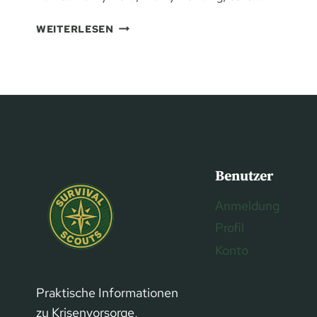
KRISENVORSORGE
WEITERLESEN
ZUHAUSE:
STROMAUSFALL
REALISTISCH
VORBEREITEN
(OHNE
“BLACKOUT-
BUNKER”)
Benutzer
Anmeldung
Profil
Konto
Praktische Informationen
zu Krisenvorsorge,