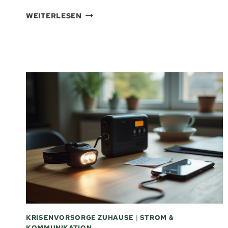
NEDIS
WEITERLESEN
RDDBCR2000GN
NOTFALLRADIO
IM
KURZCHECK
KRISENVORSORGE ZUHAUSE
|
STROM &
KOMMUNIKATION