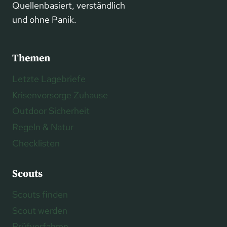
Quellenbasiert, verständlich
und ohne Panik.
Themen
Letzte Lagebriefe
Krisenvorsorge Zuhause
Outdoor Sicherheit
Regeln & Natur
Checklisten
Scouts
Scouts finden
Scout werden
Prüfverfahren