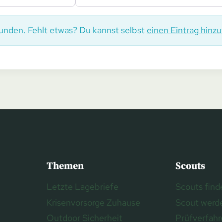
unden. Fehlt etwas? Du kannst selbst
einen Eintrag hinz
Themen
Scouts
Letzte Lagebriefe
Scouts find
Krisenvorsorge Zuhause
Scout werd
Outdoor Sicherheit
Prüfverfah