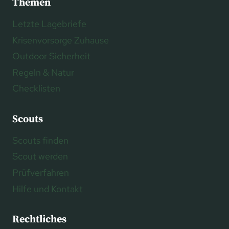
Themen
Letzte Lagebriefe
Krisenvorsorge Zuhause
Outdoor Sicherheit
Regeln & Natur
Checklisten
Scouts
Scouts finden
Scout werden
Prüfverfahren
Hilfe und Kontakt
Rechtliches